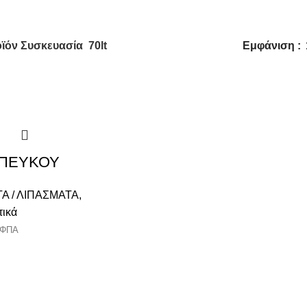
70lt
ϊόν Συσκευασία
70lt
Εμφάνιση
 ΠΕΥΚΟΥ
 / ΛΙΠΑΣΜΑΤΑ
,
τικά
 ΦΠΑ