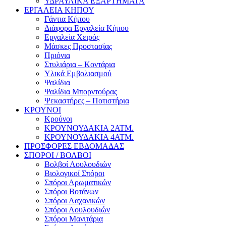
ΥΔΡΑΥΛΙΚΑ ΕΞΑΡΤΗΜΑΤΑ
ΕΡΓΑΛΕΙΑ ΚΗΠΟΥ
Γάντια Κήπου
Διάφορα Εργαλεία Κήπου
Εργαλεία Χειρός
Μάσκες Προστασίας
Πριόνια
Στυλιάρια – Κοντάρια
Υλικά Εμβολιασμού
Ψαλίδια
Ψαλίδια Μπορντούρας
Ψεκαστήρες – Ποτιστήρια
ΚΡΟΥΝΟΙ
Κρούνοι
ΚΡΟΥΝΟΥΔΑΚΙΑ 2ΑΤΜ.
ΚΡΟΥΝΟΥΔΑΚΙΑ 4ΑΤΜ.
ΠΡΟΣΦΟΡΕΣ ΕΒΔΟΜΑΔΑΣ
ΣΠΟΡΟΙ / ΒΟΛΒΟΙ
Βολβοί Λουλουδιών
Βιολογικοί Σπόροι
Σπόροι Αρωματικών
Σπόροι Βοτάνων
Σπόροι Λαχανικών
Σπόροι Λουλουδιών
Σπόροι Μανιτάρια