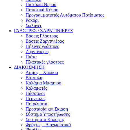
Πιστόλια Νερού
Ποτιστικά Κήπου
Προγραμματιστές Αυτόματου Ποτίσματος
Ρακόρι
Σωλήνες
ΓΛΑΣΤΡΕΣ / ΖΑΡΝΤΙΝΙΕΡΕΣ
Βάσεις Γλάστρας
Βάσεις Ζαρντινιέρας
Πήλινες γλάστρες
Ζαρντινιέρες
Πιάτα
Πλαστικές γλάστρες
ΔΙΑΚΟΣΜΗΣΗ
Άμμος – Χαλίκια
Βότσαλα
Καλάμια Μπαμπού
Καλαμωτές
Πάσσαλοι
Πέργκολες
Πετρώματα
Προστασία και Σκίαση
Σύστημα Υποστήλωσης
Συστήματα Κάλυψης
Φράχτες – Διαχωριστικά
Ψηφίδες