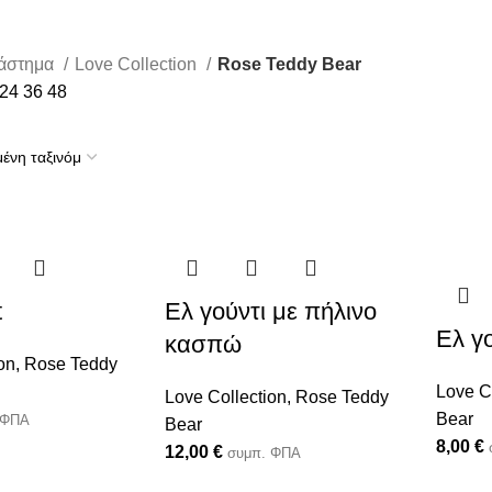
Rose Teddy Bear
άστημα
Love Collection
Rose Teddy Bear
24
36
48
t
Ελ γούντι με πήλινο
Ελ γ
κασπώ
on
,
Rose Teddy
Love C
Love Collection
,
Rose Teddy
Bear
 ΦΠΑ
Bear
8,00
€
12,00
€
συμπ. ΦΠΑ