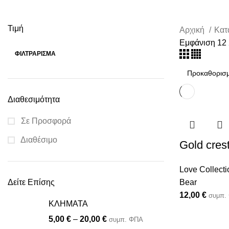
Τιμή
Αρχική
Κατ
Εμφάνιση
12
ΦΙΛΤΡΆΡΙΣΜΑ
Διαθεσιμότητα
Σε Προσφορά
Διαθέσιμο
Gold cres
Love Collecti
Δείτε Επίσης
Bear
12,00
€
συμπ.
ΚΛΗΜΑΤΑ
ς
5,00
€
–
20,00
€
συμπ. ΦΠΑ