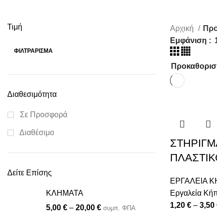
180cm
Τιμή
Αρχική
Προ
Εμφάνιση
ΦΙΛΤΡΆΡΙΣΜΑ
Διαθεσιμότητα
Σε Προσφορά
Διαθέσιμο
ΣΤΗΡΙΓΜ
ΠΛΑΣΤΙ
Δείτε Επίσης
ΕΡΓΑΛΕΙΑ 
ΚΛΗΜΑΤΑ
Εργαλεία Κή
ς
1,20
€
–
3,50
5,00
€
–
20,00
€
συμπ. ΦΠΑ