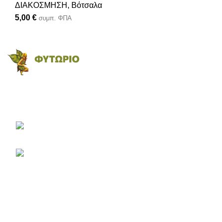
ΔΙΑΚΟΣΜΗΣΗ
,
Βότσαλα
5,00
€
συμπ. ΦΠΑ
Το πληρέστερο eshop με φυτά, είδη κήπου, εργαλεία και
αξεσουάρ.
Εθνικής Αντιστάσεως 46
Παλλήνη, Τ.Κ. 11685
210 66 65 913
ΤΕΛΕΥΤΑΙΑ ΑΡΘΡΑ
ΛΟΓΑΡΙΑΣΜΟΣ
ΠΛΗΡΟΦΟΡΙΕΣ
Περισσότερα