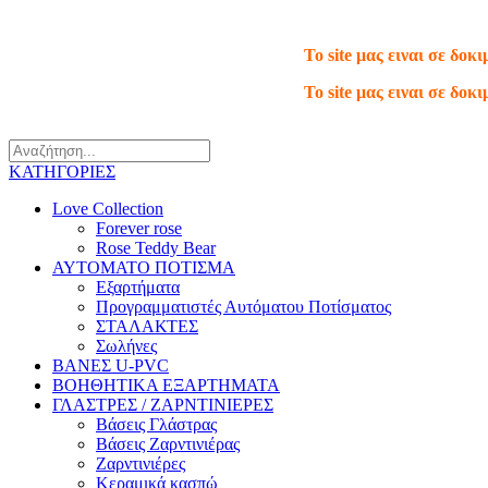
Τηλ.: 210 66 65 913
To site μας ειναι σε δο
To site μας ειναι σε δο
ΚΑΤΗΓΟΡΙΕΣ
Love Collection
Forever rose
Rose Teddy Bear
ΑΥΤΟΜΑΤΟ ΠΟΤΙΣΜΑ
Εξαρτήματα
Προγραμματιστές Αυτόματου Ποτίσματος
ΣΤΑΛΑΚΤΕΣ
Σωλήνες
ΒΑΝΕΣ U-PVC
ΒΟΗΘΗΤΙΚΑ ΕΞΑΡΤΗΜΑΤΑ
ΓΛΑΣΤΡΕΣ / ΖΑΡΝΤΙΝΙΕΡΕΣ
Βάσεις Γλάστρας
Βάσεις Ζαρντινιέρας
Ζαρντινιέρες
Κεραμικά κασπώ