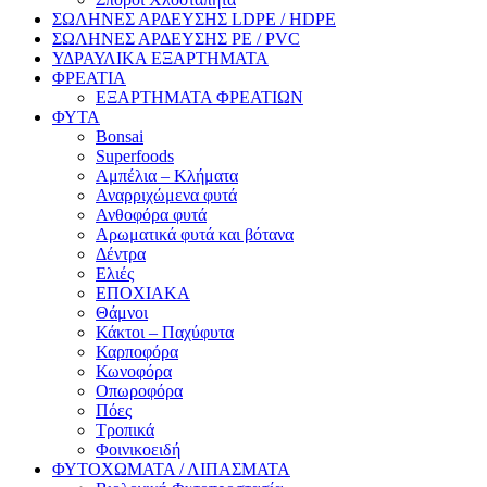
ΣΩΛΗΝΕΣ ΑΡΔΕΥΣΗΣ LDPE / HDPE
ΣΩΛΗΝΕΣ ΑΡΔΕΥΣΗΣ PE / PVC
ΥΔΡΑΥΛΙΚΑ ΕΞΑΡΤΗΜΑΤΑ
ΦΡΕΑΤΙΑ
ΕΞΑΡΤΗΜΑΤΑ ΦΡΕΑΤΙΩΝ
ΦΥΤΑ
Bonsai
Superfoods
Αμπέλια – Κλήματα
Αναρριχώμενα φυτά
Ανθοφόρα φυτά
Αρωματικά φυτά και βότανα
Δέντρα
Ελιές
ΕΠΟΧΙΑΚΑ
Θάμνοι
Κάκτοι – Παχύφυτα
Καρποφόρα
Κωνοφόρα
Οπωροφόρα
Πόες
Τροπικά
Φοινικοειδή
ΦΥΤΟΧΩΜΑΤΑ / ΛΙΠΑΣΜΑΤΑ