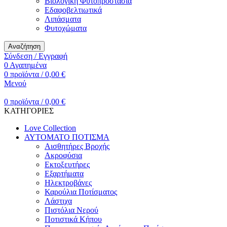
Βιολογική Φυτοπροστασία
Εδαφοβελτιωτικά
Λιπάσματα
Φυτοχώματα
Αναζήτηση
Σύνδεση / Εγγραφή
0
Αγαπημένα
0
προϊόντα
/
0,00
€
Μενού
0
προϊόντα
/
0,00
€
ΚΑΤΗΓΟΡΙΕΣ
Love Collection
ΑΥΤΟΜΑΤΟ ΠΟΤΙΣΜΑ
Αισθητήρες Βροχής
Ακροφύσια
Εκτοξευτήρες
Εξαρτήματα
Ηλεκτροβάνες
Καρούλια Ποτίσματος
Λάστιχα
Πιστόλια Νερού
Ποτιστικά Κήπου