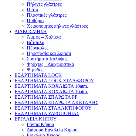
Πήλινες γλάστρες
Πιάτα
Πλαστικές γλάστρες
Πυθάρια
Χειροποίητες πήλινες γλάστρες
ΔΙΑΚΟΣΜΗΣΗ
Άμμος – Χαλίκια
Βότσαλα
Πέργκολες
Προστασία και Σκίαση
Συστήματα Κάλυψης
Φράχτες – Διαχωριστικά
Ψηφίδες
ΕΞΑΡΤΗΜΑΤΑ LOCK
ΕΞΑΡΤΗΜΑΤΑ LOCK ΣΤΑΛ/ΦΟΡΟΥ
ΕΞΑΡΤΗΜΑΤΑ ΚΟΧΛΙΩΤΑ 10atm.
ΕΞΑΡΤΗΜΑΤΑ ΚΟΧΛΙΩΤΑ 16atm.
ΕΞΑΡΤΗΜΑΤΑ ΣΠΑΡΩΤΑ PP
ΕΞΑΡΤΗΜΑΤΑ ΣΠΑΡΩΤΑ ΑΚΕΤΑΛΗΣ
ΕΞΑΡΤΗΜΑΤΑ ΣΤΑΛΑΚΤΗΦΟΡΟΥ
ΕΞΑΡΤΗΜΑΤΑ ΥΔΡΟΠΟΝΙΑΣ
ΕΡΓΑΛΕΙΑ ΚΗΠΟΥ
Γάντια Κήπου
Διάφορα Εργαλεία Κήπου
Εργαλεία Χειρός