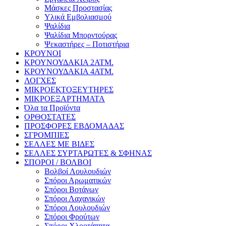
Μάσκες Προστασίας
Υλικά Εμβολιασμού
Ψαλίδια
Ψαλίδια Μπορντούρας
Ψεκαστήρες – Ποτιστήρια
ΚΡΟΥΝΟΙ
ΚΡΟΥΝΟΥΔΑΚΙΑ 2ΑΤΜ.
ΚΡΟΥΝΟΥΔΑΚΙΑ 4ΑΤΜ.
ΛΟΓΧΕΣ
ΜΙΚΡΟΕΚΤΟΞΕΥΤΗΡΕΣ
ΜΙΚΡΟΕΞΑΡΤΗΜΑΤΑ
Όλα τα Προϊόντα
ΟΡΘΟΣΤΑΤΕΣ
ΠΡΟΣΦΟΡΕΣ ΕΒΔΟΜΑΔΑΣ
ΣΓΡΟΜΠΙΕΣ
ΣΕΛΛΕΣ ΜΕ ΒΙΔΕΣ
ΣΕΛΛΕΣ ΣΥΡΤΑΡΩΤΕΣ & ΣΦΗΝΑΣ
ΣΠΟΡΟΙ / ΒΟΛΒΟΙ
Βολβοί Λουλουδιών
Σπόροι Αρωματικών
Σπόροι Βοτάνων
Σπόροι Λαχανικών
Σπόροι Λουλουδιών
Σπόροι Φρούτων
Σπόροι Χλοοτάπητα