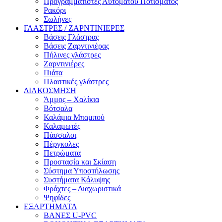
Προγραμματιστές Αυτόματου Ποτίσματος
Ρακόρι
Σωλήνες
ΓΛΑΣΤΡΕΣ / ΖΑΡΝΤΙΝΙΕΡΕΣ
Βάσεις Γλάστρας
Βάσεις Ζαρντινιέρας
Πήλινες γλάστρες
Ζαρντινιέρες
Πιάτα
Πλαστικές γλάστρες
ΔΙΑΚΟΣΜΗΣΗ
Άμμος – Χαλίκια
Βότσαλα
Καλάμια Μπαμπού
Καλαμωτές
Πάσσαλοι
Πέργκολες
Πετρώματα
Προστασία και Σκίαση
Σύστημα Υποστήλωσης
Συστήματα Κάλυψης
Φράχτες – Διαχωριστικά
Ψηφίδες
ΕΞΑΡΤΗΜΑΤΑ
ΒΑΝΕΣ U-PVC