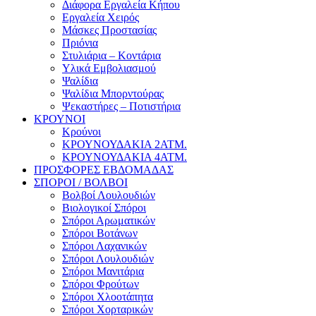
Διάφορα Εργαλεία Κήπου
Εργαλεία Χειρός
Μάσκες Προστασίας
Πριόνια
Στυλιάρια – Κοντάρια
Υλικά Εμβολιασμού
Ψαλίδια
Ψαλίδια Μπορντούρας
Ψεκαστήρες – Ποτιστήρια
ΚΡΟΥΝΟΙ
Κρούνοι
ΚΡΟΥΝΟΥΔΑΚΙΑ 2ΑΤΜ.
ΚΡΟΥΝΟΥΔΑΚΙΑ 4ΑΤΜ.
ΠΡΟΣΦΟΡΕΣ ΕΒΔΟΜΑΔΑΣ
ΣΠΟΡΟΙ / ΒΟΛΒΟΙ
Βολβοί Λουλουδιών
Βιολογικοί Σπόροι
Σπόροι Αρωματικών
Σπόροι Βοτάνων
Σπόροι Λαχανικών
Σπόροι Λουλουδιών
Σπόροι Μανιτάρια
Σπόροι Φρούτων
Σπόροι Χλοοτάπητα
Σπόροι Χορταρικών