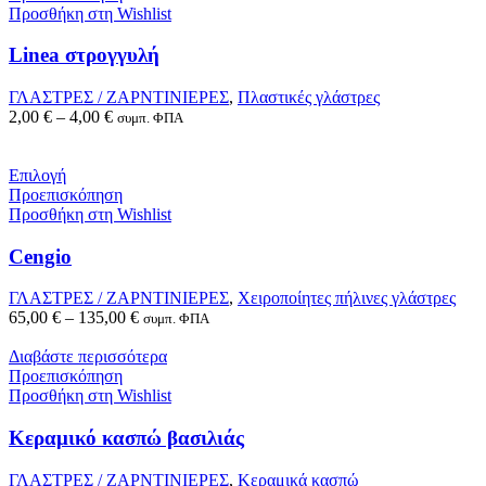
Προσθήκη στη Wishlist
Linea στρογγυλή
ΓΛΑΣΤΡΕΣ / ΖΑΡΝΤΙΝΙΕΡΕΣ
,
Πλαστικές γλάστρες
2,00
€
–
4,00
€
συμπ. ΦΠΑ
Επιλογή
Προεπισκόπηση
Προσθήκη στη Wishlist
Cengio
ΓΛΑΣΤΡΕΣ / ΖΑΡΝΤΙΝΙΕΡΕΣ
,
Χειροποίητες πήλινες γλάστρες
65,00
€
–
135,00
€
συμπ. ΦΠΑ
Διαβάστε περισσότερα
Προεπισκόπηση
Προσθήκη στη Wishlist
Κεραμικό κασπώ βασιλιάς
ΓΛΑΣΤΡΕΣ / ΖΑΡΝΤΙΝΙΕΡΕΣ
,
Κεραμικά κασπώ