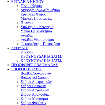
ΕΡΓΑΛΕΙΑ ΚΗΠΟΥ
Γάντια Κήπου
Διάφορα Εργαλεία Κήπου
Εργαλεία Χειρός
Μάσκες Προστασίας
Πριόνια
Στυλιάρια – Κοντάρια
Υλικά Εμβολιασμού
Ψαλίδια
Ψαλίδια Μπορντούρας
Ψεκαστήρες – Ποτιστήρια
ΚΡΟΥΝΟΙ
Κρούνοι
ΚΡΟΥΝΟΥΔΑΚΙΑ 2ΑΤΜ.
ΚΡΟΥΝΟΥΔΑΚΙΑ 4ΑΤΜ.
ΠΡΟΣΦΟΡΕΣ ΕΒΔΟΜΑΔΑΣ
ΣΠΟΡΟΙ / ΒΟΛΒΟΙ
Βολβοί Λουλουδιών
Βιολογικοί Σπόροι
Σπόροι Αρωματικών
Σπόροι Βοτάνων
Σπόροι Λαχανικών
Σπόροι Λουλουδιών
Σπόροι Μανιτάρια
Σπόροι Φρούτων