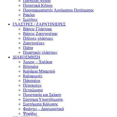
Πιστόλια Νερού
Ποτιστικά Κήπου
Προγραμματιστές Αυτόματου Ποτίσματος
Ρακόρι
Σωλήνες
ΓΛΑΣΤΡΕΣ / ΖΑΡΝΤΙΝΙΕΡΕΣ
Βάσεις Γλάστρας
Βάσεις Ζαρντινιέρας
Πήλινες γλάστρες
Ζαρντινιέρες
Πιάτα
Πλαστικές γλάστρες
ΔΙΑΚΟΣΜΗΣΗ
Άμμος – Χαλίκια
Βότσαλα
Καλάμια Μπαμπού
Καλαμωτές
Πάσσαλοι
Πέργκολες
Πετρώματα
Προστασία και Σκίαση
Σύστημα Υποστήλωσης
Συστήματα Κάλυψης
Φράχτες – Διαχωριστικά
Ψηφίδες