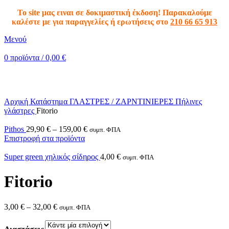
To site μας ειναι σε δοκιμαστική έκδοση! Παρακαλούμε
καλέστε με για παραγγελίες ή ερωτήσεις στο
210 66 65 913
Μενού
0
προϊόντα
/
0,00
€
Κλικ για μεγέθυνση
Αρχική
Κατάστημα
ΓΛΑΣΤΡΕΣ / ΖΑΡΝΤΙΝΙΕΡΕΣ
Πήλινες
γλάστρες
Fitorio
Pithos
29,90
€
–
159,00
€
συμπ. ΦΠΑ
Επιστροφή στα προϊόντα
Super green χηλικός σίδηρος
4,00
€
συμπ. ΦΠΑ
Fitorio
3,00
€
–
32,00
€
συμπ. ΦΠΑ