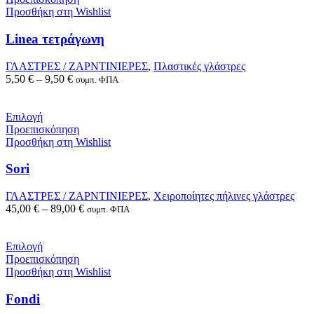
Προσθήκη στη Wishlist
Linea τετράγωνη
ΓΛΑΣΤΡΕΣ / ΖΑΡΝΤΙΝΙΕΡΕΣ
,
Πλαστικές γλάστρες
5,50
€
–
9,50
€
συμπ. ΦΠΑ
Επιλογή
Προεπισκόπηση
Προσθήκη στη Wishlist
Sori
ΓΛΑΣΤΡΕΣ / ΖΑΡΝΤΙΝΙΕΡΕΣ
,
Χειροποίητες πήλινες γλάστρες
45,00
€
–
89,00
€
συμπ. ΦΠΑ
Επιλογή
Προεπισκόπηση
Προσθήκη στη Wishlist
Fondi