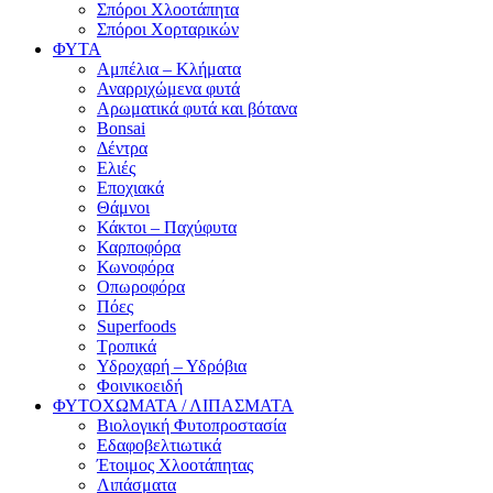
Σπόροι Χλοοτάπητα
Σπόροι Χορταρικών
ΦΥΤΑ
Αμπέλια – Κλήματα
Αναρριχώμενα φυτά
Αρωματικά φυτά και βότανα
Bonsai
Δέντρα
Ελιές
Εποχιακά
Θάμνοι
Κάκτοι – Παχύφυτα
Καρποφόρα
Κωνοφόρα
Οπωροφόρα
Πόες
Superfoods
Τροπικά
Υδροχαρή – Υδρόβια
Φοινικοειδή
ΦΥΤΟΧΩΜΑΤΑ / ΛΙΠΑΣΜΑΤΑ
Βιολογική Φυτοπροστασία
Εδαφοβελτιωτικά
Έτοιμος Χλοοτάπητας
Λιπάσματα