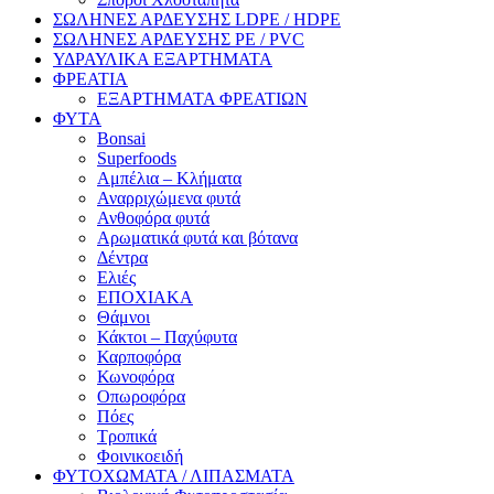
ΣΩΛΗΝΕΣ ΑΡΔΕΥΣΗΣ LDPE / HDPE
ΣΩΛΗΝΕΣ ΑΡΔΕΥΣΗΣ PE / PVC
ΥΔΡΑΥΛΙΚΑ ΕΞΑΡΤΗΜΑΤΑ
ΦΡΕΑΤΙΑ
ΕΞΑΡΤΗΜΑΤΑ ΦΡΕΑΤΙΩΝ
ΦΥΤΑ
Bonsai
Superfoods
Αμπέλια – Κλήματα
Αναρριχώμενα φυτά
Ανθοφόρα φυτά
Αρωματικά φυτά και βότανα
Δέντρα
Ελιές
ΕΠΟΧΙΑΚΑ
Θάμνοι
Κάκτοι – Παχύφυτα
Καρποφόρα
Κωνοφόρα
Οπωροφόρα
Πόες
Τροπικά
Φοινικοειδή
ΦΥΤΟΧΩΜΑΤΑ / ΛΙΠΑΣΜΑΤΑ