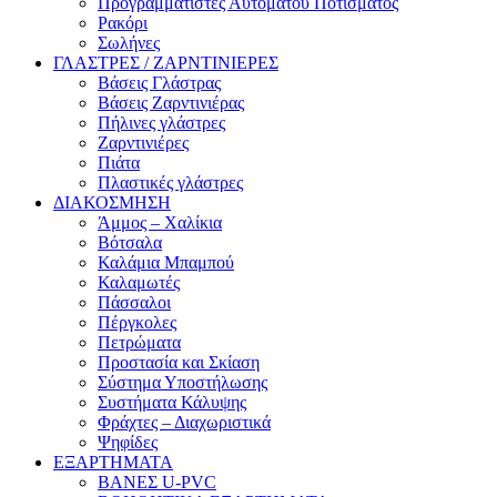
Προγραμματιστές Αυτόματου Ποτίσματος
Ρακόρι
Σωλήνες
ΓΛΑΣΤΡΕΣ / ΖΑΡΝΤΙΝΙΕΡΕΣ
Βάσεις Γλάστρας
Βάσεις Ζαρντινιέρας
Πήλινες γλάστρες
Ζαρντινιέρες
Πιάτα
Πλαστικές γλάστρες
ΔΙΑΚΟΣΜΗΣΗ
Άμμος – Χαλίκια
Βότσαλα
Καλάμια Μπαμπού
Καλαμωτές
Πάσσαλοι
Πέργκολες
Πετρώματα
Προστασία και Σκίαση
Σύστημα Υποστήλωσης
Συστήματα Κάλυψης
Φράχτες – Διαχωριστικά
Ψηφίδες
ΕΞΑΡΤΗΜΑΤΑ
ΒΑΝΕΣ U-PVC