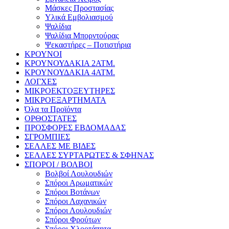
Μάσκες Προστασίας
Υλικά Εμβολιασμού
Ψαλίδια
Ψαλίδια Μπορντούρας
Ψεκαστήρες – Ποτιστήρια
ΚΡΟΥΝΟΙ
ΚΡΟΥΝΟΥΔΑΚΙΑ 2ΑΤΜ.
ΚΡΟΥΝΟΥΔΑΚΙΑ 4ΑΤΜ.
ΛΟΓΧΕΣ
ΜΙΚΡΟΕΚΤΟΞΕΥΤΗΡΕΣ
ΜΙΚΡΟΕΞΑΡΤΗΜΑΤΑ
Όλα τα Προϊόντα
ΟΡΘΟΣΤΑΤΕΣ
ΠΡΟΣΦΟΡΕΣ ΕΒΔΟΜΑΔΑΣ
ΣΓΡΟΜΠΙΕΣ
ΣΕΛΛΕΣ ΜΕ ΒΙΔΕΣ
ΣΕΛΛΕΣ ΣΥΡΤΑΡΩΤΕΣ & ΣΦΗΝΑΣ
ΣΠΟΡΟΙ / ΒΟΛΒΟΙ
Βολβοί Λουλουδιών
Σπόροι Αρωματικών
Σπόροι Βοτάνων
Σπόροι Λαχανικών
Σπόροι Λουλουδιών
Σπόροι Φρούτων
Σπόροι Χλοοτάπητα