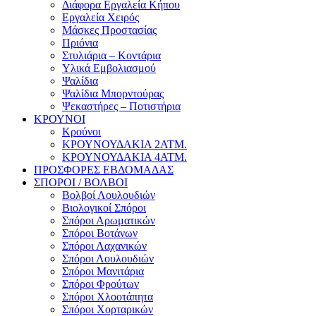
Διάφορα Εργαλεία Κήπου
Εργαλεία Χειρός
Μάσκες Προστασίας
Πριόνια
Στυλιάρια – Κοντάρια
Υλικά Εμβολιασμού
Ψαλίδια
Ψαλίδια Μπορντούρας
Ψεκαστήρες – Ποτιστήρια
ΚΡΟΥΝΟΙ
Κρούνοι
ΚΡΟΥΝΟΥΔΑΚΙΑ 2ΑΤΜ.
ΚΡΟΥΝΟΥΔΑΚΙΑ 4ΑΤΜ.
ΠΡΟΣΦΟΡΕΣ ΕΒΔΟΜΑΔΑΣ
ΣΠΟΡΟΙ / ΒΟΛΒΟΙ
Βολβοί Λουλουδιών
Βιολογικοί Σπόροι
Σπόροι Αρωματικών
Σπόροι Βοτάνων
Σπόροι Λαχανικών
Σπόροι Λουλουδιών
Σπόροι Μανιτάρια
Σπόροι Φρούτων
Σπόροι Χλοοτάπητα
Σπόροι Χορταρικών