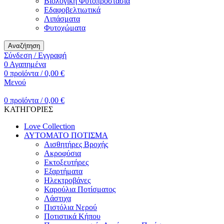
Βιολογική Φυτοπροστασία
Εδαφοβελτιωτικά
Λιπάσματα
Φυτοχώματα
Αναζήτηση
Σύνδεση / Εγγραφή
0
Αγαπημένα
0
προϊόντα
/
0,00
€
Μενού
0
προϊόντα
/
0,00
€
ΚΑΤΗΓΟΡΙΕΣ
Love Collection
ΑΥΤΟΜΑΤΟ ΠΟΤΙΣΜΑ
Αισθητήρες Βροχής
Ακροφύσια
Εκτοξευτήρες
Εξαρτήματα
Ηλεκτροβάνες
Καρούλια Ποτίσματος
Λάστιχα
Πιστόλια Νερού
Ποτιστικά Κήπου