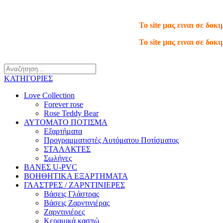
Τηλ.: 210 66 65 913
To site μας ειναι σε δο
To site μας ειναι σε δο
ΚΑΤΗΓΟΡΙΕΣ
Love Collection
Forever rose
Rose Teddy Bear
ΑΥΤΟΜΑΤΟ ΠΟΤΙΣΜΑ
Εξαρτήματα
Προγραμματιστές Αυτόματου Ποτίσματος
ΣΤΑΛΑΚΤΕΣ
Σωλήνες
ΒΑΝΕΣ U-PVC
ΒΟΗΘΗΤΙΚΑ ΕΞΑΡΤΗΜΑΤΑ
ΓΛΑΣΤΡΕΣ / ΖΑΡΝΤΙΝΙΕΡΕΣ
Βάσεις Γλάστρας
Βάσεις Ζαρντινιέρας
Ζαρντινιέρες
Κεραμικά κασπώ