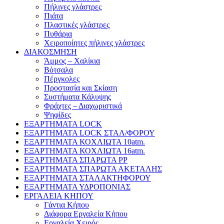
Πήλινες γλάστρες
Πιάτα
Πλαστικές γλάστρες
Πυθάρια
Χειροποίητες πήλινες γλάστρες
ΔΙΑΚΟΣΜΗΣΗ
Άμμος – Χαλίκια
Βότσαλα
Πέργκολες
Προστασία και Σκίαση
Συστήματα Κάλυψης
Φράχτες – Διαχωριστικά
Ψηφίδες
ΕΞΑΡΤΗΜΑΤΑ LOCK
ΕΞΑΡΤΗΜΑΤΑ LOCK ΣΤΑΛ/ΦΟΡΟΥ
ΕΞΑΡΤΗΜΑΤΑ ΚΟΧΛΙΩΤΑ 10atm.
ΕΞΑΡΤΗΜΑΤΑ ΚΟΧΛΙΩΤΑ 16atm.
ΕΞΑΡΤΗΜΑΤΑ ΣΠΑΡΩΤΑ PP
ΕΞΑΡΤΗΜΑΤΑ ΣΠΑΡΩΤΑ ΑΚΕΤΑΛΗΣ
ΕΞΑΡΤΗΜΑΤΑ ΣΤΑΛΑΚΤΗΦΟΡΟΥ
ΕΞΑΡΤΗΜΑΤΑ ΥΔΡΟΠΟΝΙΑΣ
ΕΡΓΑΛΕΙΑ ΚΗΠΟΥ
Γάντια Κήπου
Διάφορα Εργαλεία Κήπου
Εργαλεία Χειρός