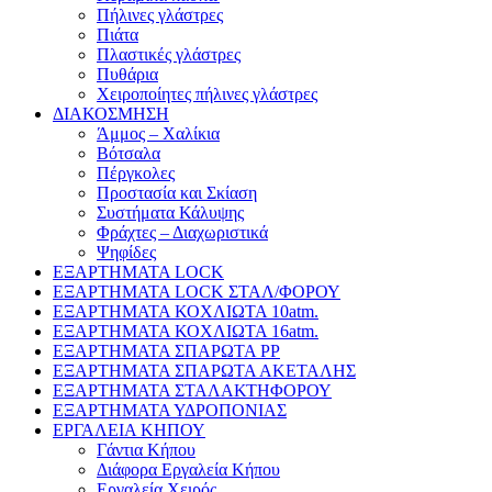
Πήλινες γλάστρες
Πιάτα
Πλαστικές γλάστρες
Πυθάρια
Χειροποίητες πήλινες γλάστρες
ΔΙΑΚΟΣΜΗΣΗ
Άμμος – Χαλίκια
Βότσαλα
Πέργκολες
Προστασία και Σκίαση
Συστήματα Κάλυψης
Φράχτες – Διαχωριστικά
Ψηφίδες
ΕΞΑΡΤΗΜΑΤΑ LOCK
ΕΞΑΡΤΗΜΑΤΑ LOCK ΣΤΑΛ/ΦΟΡΟΥ
ΕΞΑΡΤΗΜΑΤΑ ΚΟΧΛΙΩΤΑ 10atm.
ΕΞΑΡΤΗΜΑΤΑ ΚΟΧΛΙΩΤΑ 16atm.
ΕΞΑΡΤΗΜΑΤΑ ΣΠΑΡΩΤΑ PP
ΕΞΑΡΤΗΜΑΤΑ ΣΠΑΡΩΤΑ ΑΚΕΤΑΛΗΣ
ΕΞΑΡΤΗΜΑΤΑ ΣΤΑΛΑΚΤΗΦΟΡΟΥ
ΕΞΑΡΤΗΜΑΤΑ ΥΔΡΟΠΟΝΙΑΣ
ΕΡΓΑΛΕΙΑ ΚΗΠΟΥ
Γάντια Κήπου
Διάφορα Εργαλεία Κήπου
Εργαλεία Χειρός