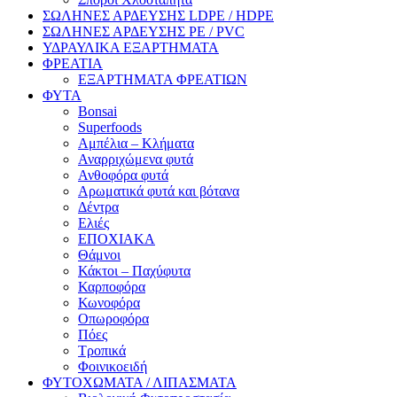
ΣΩΛΗΝΕΣ ΑΡΔΕΥΣΗΣ LDPE / HDPE
ΣΩΛΗΝΕΣ ΑΡΔΕΥΣΗΣ PE / PVC
ΥΔΡΑΥΛΙΚΑ ΕΞΑΡΤΗΜΑΤΑ
ΦΡΕΑΤΙΑ
ΕΞΑΡΤΗΜΑΤΑ ΦΡΕΑΤΙΩΝ
ΦΥΤΑ
Bonsai
Superfoods
Αμπέλια – Κλήματα
Αναρριχώμενα φυτά
Ανθοφόρα φυτά
Αρωματικά φυτά και βότανα
Δέντρα
Ελιές
ΕΠΟΧΙΑΚΑ
Θάμνοι
Κάκτοι – Παχύφυτα
Καρποφόρα
Κωνοφόρα
Οπωροφόρα
Πόες
Τροπικά
Φοινικοειδή
ΦΥΤΟΧΩΜΑΤΑ / ΛΙΠΑΣΜΑΤΑ