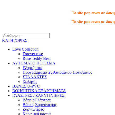
Τηλ.: 210 66 65 913
To site μας ειναι σε δο
To site μας ειναι σε δο
ΚΑΤΗΓΟΡΙΕΣ
Love Collection
Forever rose
Rose Teddy Bear
ΑΥΤΟΜΑΤΟ ΠΟΤΙΣΜΑ
Εξαρτήματα
Προγραμματιστές Αυτόματου Ποτίσματος
ΣΤΑΛΑΚΤΕΣ
Σωλήνες
ΒΑΝΕΣ U-PVC
ΒΟΗΘΗΤΙΚΑ ΕΞΑΡΤΗΜΑΤΑ
ΓΛΑΣΤΡΕΣ / ΖΑΡΝΤΙΝΙΕΡΕΣ
Βάσεις Γλάστρας
Βάσεις Ζαρντινιέρας
Ζαρντινιέρες
Κεραμικά κασπώ