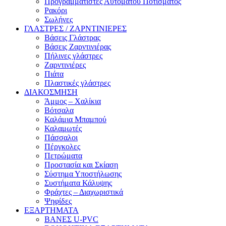
Προγραμματιστές Αυτόματου Ποτίσματος
Ρακόρι
Σωλήνες
ΓΛΑΣΤΡΕΣ / ΖΑΡΝΤΙΝΙΕΡΕΣ
Βάσεις Γλάστρας
Βάσεις Ζαρντινιέρας
Πήλινες γλάστρες
Ζαρντινιέρες
Πιάτα
Πλαστικές γλάστρες
ΔΙΑΚΟΣΜΗΣΗ
Άμμος – Χαλίκια
Βότσαλα
Καλάμια Μπαμπού
Καλαμωτές
Πάσσαλοι
Πέργκολες
Πετρώματα
Προστασία και Σκίαση
Σύστημα Υποστήλωσης
Συστήματα Κάλυψης
Φράχτες – Διαχωριστικά
Ψηφίδες
ΕΞΑΡΤΗΜΑΤΑ
ΒΑΝΕΣ U-PVC