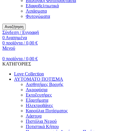
Βιολογική Φυτοπροστασία
Εδαφοβελτιωτικά
Λιπάσματα
Φυτοχώματα
Αναζήτηση
Σύνδεση / Εγγραφή
0
Αγαπημένα
0
προϊόντα
/
0,00
€
Μενού
0
προϊόντα
/
0,00
€
ΚΑΤΗΓΟΡΙΕΣ
Love Collection
ΑΥΤΟΜΑΤΟ ΠΟΤΙΣΜΑ
Αισθητήρες Βροχής
Ακροφύσια
Εκτοξευτήρες
Εξαρτήματα
Ηλεκτροβάνες
Καρούλια Ποτίσματος
Λάστιχα
Πιστόλια Νερού
Ποτιστικά Κήπου