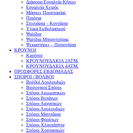
Διάφορα Εργαλεία Κήπου
Εργαλεία Χειρός
Μάσκες Προστασίας
Πριόνια
Στυλιάρια – Κοντάρια
Υλικά Εμβολιασμού
Ψαλίδια
Ψαλίδια Μπορντούρας
Ψεκαστήρες – Ποτιστήρια
ΚΡΟΥΝΟΙ
Κρούνοι
ΚΡΟΥΝΟΥΔΑΚΙΑ 2ΑΤΜ.
ΚΡΟΥΝΟΥΔΑΚΙΑ 4ΑΤΜ.
ΠΡΟΣΦΟΡΕΣ ΕΒΔΟΜΑΔΑΣ
ΣΠΟΡΟΙ / ΒΟΛΒΟΙ
Βολβοί Λουλουδιών
Βιολογικοί Σπόροι
Σπόροι Αρωματικών
Σπόροι Βοτάνων
Σπόροι Λαχανικών
Σπόροι Λουλουδιών
Σπόροι Μανιτάρια
Σπόροι Φρούτων
Σπόροι Χλοοτάπητα
Σπόροι Χορταρικών