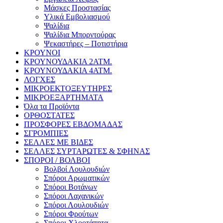
Μάσκες Προστασίας
Υλικά Εμβολιασμού
Ψαλίδια
Ψαλίδια Μπορντούρας
Ψεκαστήρες – Ποτιστήρια
ΚΡΟΥΝΟΙ
ΚΡΟΥΝΟΥΔΑΚΙΑ 2ΑΤΜ.
ΚΡΟΥΝΟΥΔΑΚΙΑ 4ΑΤΜ.
ΛΟΓΧΕΣ
ΜΙΚΡΟΕΚΤΟΞΕΥΤΗΡΕΣ
ΜΙΚΡΟΕΞΑΡΤΗΜΑΤΑ
Όλα τα Προϊόντα
ΟΡΘΟΣΤΑΤΕΣ
ΠΡΟΣΦΟΡΕΣ ΕΒΔΟΜΑΔΑΣ
ΣΓΡΟΜΠΙΕΣ
ΣΕΛΛΕΣ ΜΕ ΒΙΔΕΣ
ΣΕΛΛΕΣ ΣΥΡΤΑΡΩΤΕΣ & ΣΦΗΝΑΣ
ΣΠΟΡΟΙ / ΒΟΛΒΟΙ
Βολβοί Λουλουδιών
Σπόροι Αρωματικών
Σπόροι Βοτάνων
Σπόροι Λαχανικών
Σπόροι Λουλουδιών
Σπόροι Φρούτων
Σπόροι Χλοοτάπητα