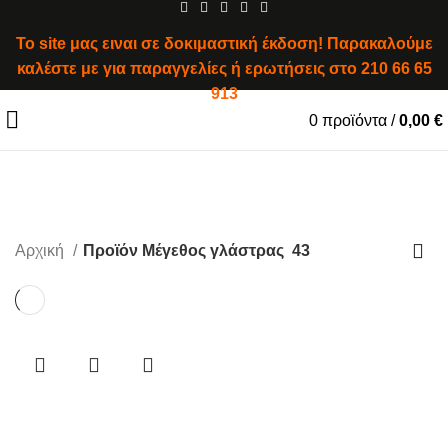
To site μας ειναι σε δοκιμαστική έκδοση! Παρακαλούμε
καλέστε με για παραγγελίες ή ερωτήσεις στο
210 66 65
913
0
προϊόντα
/
0,00
€
43
Αρχική
Προϊόν Μέγεθος γλάστρας
43