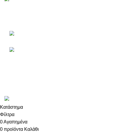
Το πληρέστερο eshop με φυτά, είδη κήπου, εργαλεία και
αξεσουάρ.
Εθνικής Αντιστάσεως 46
Παλλήνη, Τ.Κ. 11685
210 66 65 913
ΤΕΛΕΥΤΑΙΑ ΑΡΘΡΑ
ΛΟΓΑΡΙΑΣΜΟΣ
ΠΛΗΡΟΦΟΡΙΕΣ
Περισσότερα
Φυτώριο Αμαδρυάς © 2026. Created by
Dizzy Agency
Κατάστημα
Φίλτρα
0
Αγαπημένα
0
προϊόντα
Καλάθι