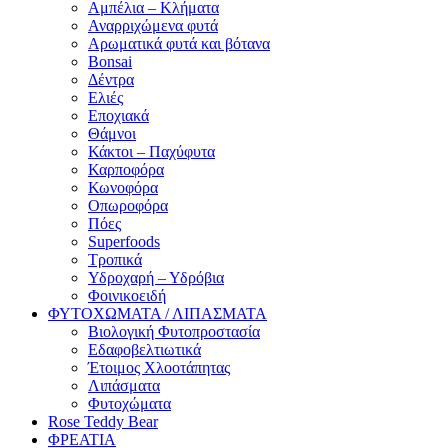
Αμπέλια – Κλήματα
Αναρριχώμενα φυτά
Αρωματικά φυτά και βότανα
Bonsai
Δέντρα
Ελιές
Εποχιακά
Θάμνοι
Κάκτοι – Παχύφυτα
Καρποφόρα
Κωνοφόρα
Οπωροφόρα
Πόες
Superfoods
Τροπικά
Υδροχαρή – Υδρόβια
Φοινικοειδή
ΦΥΤΟΧΩΜΑΤΑ / ΛΙΠΑΣΜΑΤΑ
Βιολογική Φυτοπροστασία
Εδαφοβελτιωτικά
Έτοιμος Χλοοτάπητας
Λιπάσματα
Φυτοχώματα
Rose Teddy Bear
ΦΡΕΑΤΙΑ