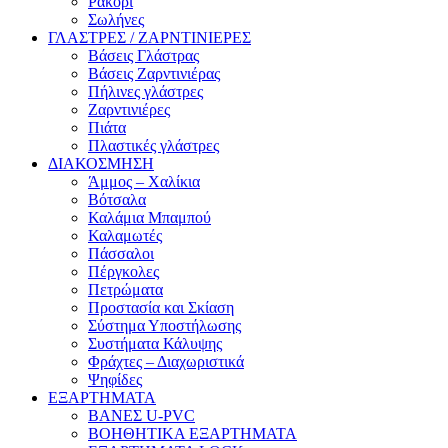
Ρακόρι
Σωλήνες
ΓΛΑΣΤΡΕΣ / ΖΑΡΝΤΙΝΙΕΡΕΣ
Βάσεις Γλάστρας
Βάσεις Ζαρντινιέρας
Πήλινες γλάστρες
Ζαρντινιέρες
Πιάτα
Πλαστικές γλάστρες
ΔΙΑΚΟΣΜΗΣΗ
Άμμος – Χαλίκια
Βότσαλα
Καλάμια Μπαμπού
Καλαμωτές
Πάσσαλοι
Πέργκολες
Πετρώματα
Προστασία και Σκίαση
Σύστημα Υποστήλωσης
Συστήματα Κάλυψης
Φράχτες – Διαχωριστικά
Ψηφίδες
ΕΞΑΡΤΗΜΑΤΑ
ΒΑΝΕΣ U-PVC
ΒΟΗΘΗΤΙΚΑ ΕΞΑΡΤΗΜΑΤΑ