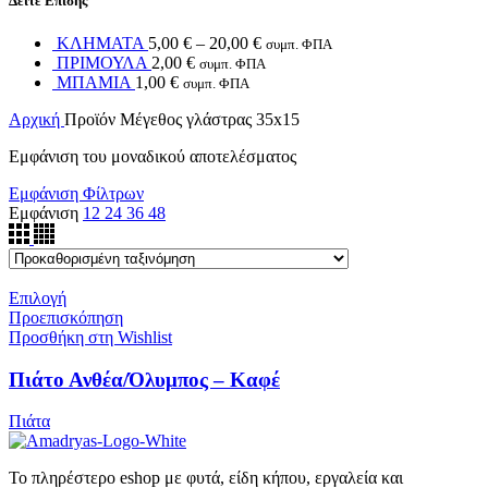
Δείτε Επίσης
ΚΛΗΜΑΤΑ
5,00
€
–
20,00
€
συμπ. ΦΠΑ
ΠΡΙΜΟΥΛΑ
2,00
€
συμπ. ΦΠΑ
ΜΠΑΜΙΑ
1,00
€
συμπ. ΦΠΑ
Αρχική
Προϊόν Μέγεθος γλάστρας
35x15
Εμφάνιση του μοναδικού αποτελέσματος
Εμφάνιση Φίλτρων
Εμφάνιση
12
24
36
48
Επιλογή
Προεπισκόπηση
Προσθήκη στη Wishlist
Πιάτο Ανθέα/Όλυμπος – Καφέ
Πιάτα
Το πληρέστερο eshop με φυτά, είδη κήπου, εργαλεία και