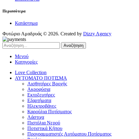
Περισσότερα
Κατάστημα
Φυτώριο Αμαδρυάς © 2026. Created by
Dizzy Agency
Αναζήτηση
Μενού
Κατηγορίες
Love Collection
ΑΥΤΟΜΑΤΟ ΠΟΤΙΣΜΑ
Αισθητήρες Βροχής
Ακροφύσια
Εκτοξευτήρες
Εξαρτήματα
Ηλεκτροβάνες
Καρούλια Ποτίσματος
Λάστιχα
Πιστόλια Νερού
Ποτιστικά Κήπου
Προγραμματιστές Αυτόματου Ποτίσματος