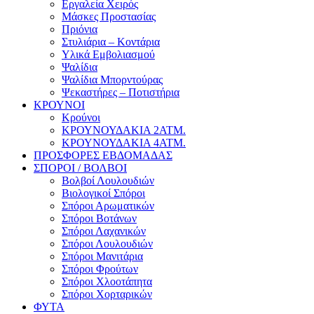
Εργαλεία Χειρός
Μάσκες Προστασίας
Πριόνια
Στυλιάρια – Κοντάρια
Υλικά Εμβολιασμού
Ψαλίδια
Ψαλίδια Μπορντούρας
Ψεκαστήρες – Ποτιστήρια
ΚΡΟΥΝΟΙ
Κρούνοι
ΚΡΟΥΝΟΥΔΑΚΙΑ 2ΑΤΜ.
ΚΡΟΥΝΟΥΔΑΚΙΑ 4ΑΤΜ.
ΠΡΟΣΦΟΡΕΣ ΕΒΔΟΜΑΔΑΣ
ΣΠΟΡΟΙ / ΒΟΛΒΟΙ
Βολβοί Λουλουδιών
Βιολογικοί Σπόροι
Σπόροι Αρωματικών
Σπόροι Βοτάνων
Σπόροι Λαχανικών
Σπόροι Λουλουδιών
Σπόροι Μανιτάρια
Σπόροι Φρούτων
Σπόροι Χλοοτάπητα
Σπόροι Χορταρικών
ΦΥΤΑ