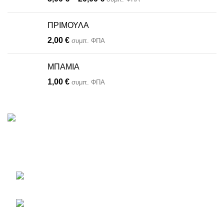
ΠΡΙΜΟΥΛΑ
2,00
€
συμπ. ΦΠΑ
ΜΠΑΜΙΑ
1,00
€
συμπ. ΦΠΑ
Το πληρέστερο eshop με φυτά, είδη κήπου, εργαλεία και
αξεσουάρ.
Εθνικής Αντιστάσεως 46
Παλλήνη, Τ.Κ. 11685
210 66 65 913