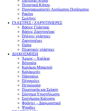
Πιστόλια Νερού
Ποτιστικά Κήπου
Προγραμματιστές Αυτόματου Ποτίσματος
Ρακόρι
Σωλήνες
ΓΛΑΣΤΡΕΣ / ΖΑΡΝΤΙΝΙΕΡΕΣ
Βάσεις Γλάστρας
Βάσεις Ζαρντινιέρας
Πήλινες γλάστρες
Ζαρντινιέρες
Πιάτα
Πλαστικές γλάστρες
ΔΙΑΚΟΣΜΗΣΗ
Άμμος – Χαλίκια
Βότσαλα
Καλάμια Μπαμπού
Καλαμωτές
Πάσσαλοι
Πέργκολες
Πετρώματα
Προστασία και Σκίαση
Σύστημα Υποστήλωσης
Συστήματα Κάλυψης
Φράχτες – Διαχωριστικά
Ψηφίδες