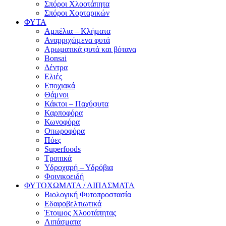
Σπόροι Χλοοτάπητα
Σπόροι Χορταρικών
ΦΥΤΑ
Αμπέλια – Κλήματα
Αναρριχώμενα φυτά
Αρωματικά φυτά και βότανα
Bonsai
Δέντρα
Ελιές
Εποχιακά
Θάμνοι
Κάκτοι – Παχύφυτα
Καρποφόρα
Κωνοφόρα
Οπωροφόρα
Πόες
Superfoods
Τροπικά
Υδροχαρή – Υδρόβια
Φοινικοειδή
ΦΥΤΟΧΩΜΑΤΑ / ΛΙΠΑΣΜΑΤΑ
Βιολογική Φυτοπροστασία
Εδαφοβελτιωτικά
Έτοιμος Χλοοτάπητας
Λιπάσματα