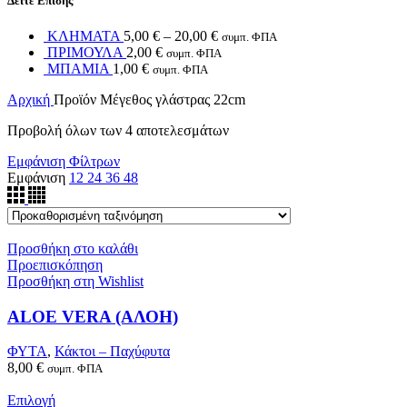
Δείτε Επίσης
ΚΛΗΜΑΤΑ
5,00
€
–
20,00
€
συμπ. ΦΠΑ
ΠΡΙΜΟΥΛΑ
2,00
€
συμπ. ΦΠΑ
ΜΠΑΜΙΑ
1,00
€
συμπ. ΦΠΑ
Αρχική
Προϊόν Μέγεθος γλάστρας
22cm
Προβολή όλων των 4 αποτελεσμάτων
Εμφάνιση Φίλτρων
Εμφάνιση
12
24
36
48
Προσθήκη στο καλάθι
Προεπισκόπηση
Προσθήκη στη Wishlist
ALOE VERA (ΑΛΟΗ)
ΦΥΤΑ
,
Κάκτοι – Παχύφυτα
8,00
€
συμπ. ΦΠΑ
Επιλογή