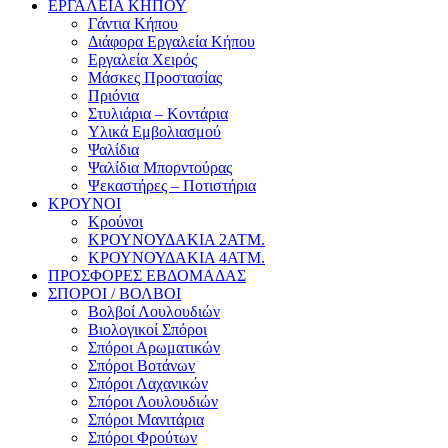
ΕΡΓΑΛΕΙΑ ΚΗΠΟΥ
Γάντια Κήπου
Διάφορα Εργαλεία Κήπου
Εργαλεία Χειρός
Μάσκες Προστασίας
Πριόνια
Στυλιάρια – Κοντάρια
Υλικά Εμβολιασμού
Ψαλίδια
Ψαλίδια Μπορντούρας
Ψεκαστήρες – Ποτιστήρια
ΚΡΟΥΝΟΙ
Κρούνοι
ΚΡΟΥΝΟΥΔΑΚΙΑ 2ΑΤΜ.
ΚΡΟΥΝΟΥΔΑΚΙΑ 4ΑΤΜ.
ΠΡΟΣΦΟΡΕΣ ΕΒΔΟΜΑΔΑΣ
ΣΠΟΡΟΙ / ΒΟΛΒΟΙ
Βολβοί Λουλουδιών
Βιολογικοί Σπόροι
Σπόροι Αρωματικών
Σπόροι Βοτάνων
Σπόροι Λαχανικών
Σπόροι Λουλουδιών
Σπόροι Μανιτάρια
Σπόροι Φρούτων