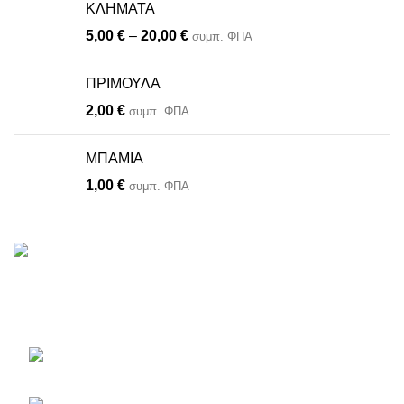
ΚΛΗΜΑΤΑ
5,00
€
–
20,00
€
συμπ. ΦΠΑ
ΠΡΙΜΟΥΛΑ
2,00
€
συμπ. ΦΠΑ
ΜΠΑΜΙΑ
1,00
€
συμπ. ΦΠΑ
Το πληρέστερο eshop με φυτά, είδη κήπου, εργαλεία και
αξεσουάρ.
Εθνικής Αντιστάσεως 46
Παλλήνη, Τ.Κ. 11685