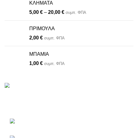
ΚΛΗΜΑΤΑ
5,00
€
–
20,00
€
συμπ. ΦΠΑ
ΠΡΙΜΟΥΛΑ
2,00
€
συμπ. ΦΠΑ
ΜΠΑΜΙΑ
1,00
€
συμπ. ΦΠΑ
Το πληρέστερο eshop με φυτά, είδη κήπου, εργαλεία και
αξεσουάρ.
Εθνικής Αντιστάσεως 46
Παλλήνη, Τ.Κ. 11685