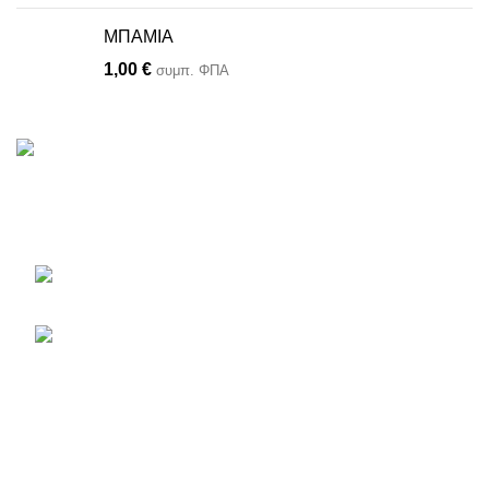
ΜΠΑΜΙΑ
1,00
€
συμπ. ΦΠΑ
Το πληρέστερο eshop με φυτά, είδη κήπου, εργαλεία και
αξεσουάρ.
Εθνικής Αντιστάσεως 46
Παλλήνη, Τ.Κ. 11685
210 66 65 913
ΤΕΛΕΥΤΑΙΑ ΑΡΘΡΑ
ΛΟΓΑΡΙΑΣΜΟΣ
ΠΛΗΡΟΦΟΡΙΕΣ
Περισσότερα