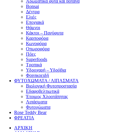
Αρωματικά φυτά και βότανα
Bonsai
Δέντρα
Ελιές
Εποχιακά
Θάμνοι
Κάκτοι – Παχύφυτα
Καρποφόρα
Κωνοφόρα
Οπωροφόρα
Πόες
Superfoods
Τροπικά
Υδροχαρή – Υδρόβια
Φοινικοειδή
ΦΥΤΟΧΩΜΑΤΑ / ΛΙΠΑΣΜΑΤΑ
Βιολογική Φυτοπροστασία
Εδαφοβελτιωτικά
Έτοιμος Χλοοτάπητας
Λιπάσματα
Φυτοχώματα
Rose Teddy Bear
ΦΡΕΑΤΙΑ
ΑΡΧΙΚΗ