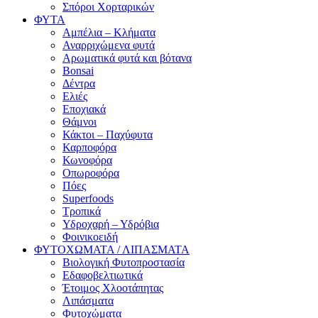
Σπόροι Χορταρικών
ΦΥΤΑ
Αμπέλια – Κλήματα
Αναρριχώμενα φυτά
Αρωματικά φυτά και βότανα
Bonsai
Δέντρα
Ελιές
Εποχιακά
Θάμνοι
Κάκτοι – Παχύφυτα
Καρποφόρα
Κωνοφόρα
Οπωροφόρα
Πόες
Superfoods
Τροπικά
Υδροχαρή – Υδρόβια
Φοινικοειδή
ΦΥΤΟΧΩΜΑΤΑ / ΛΙΠΑΣΜΑΤΑ
Βιολογική Φυτοπροστασία
Εδαφοβελτιωτικά
Έτοιμος Χλοοτάπητας
Λιπάσματα
Φυτοχώματα