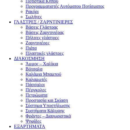
Ποτιστικά Κήπου
Προγραμματιστές Αυτόματου Ποτίσματος
Ρακόρι
Σωλήνες
ΓΛΑΣΤΡΕΣ / ΖΑΡΝΤΙΝΙΕΡΕΣ
Βάσεις Γλάστρας
Βάσεις Ζαρντινιέρας
Πήλινες γλάστρες
Ζαρντινιέρες
Πιάτα
Πλαστικές γλάστρες
ΔΙΑΚΟΣΜΗΣΗ
Άμμος – Χαλίκια
Βότσαλα
Καλάμια Μπαμπού
Καλαμωτές
Πάσσαλοι
Πέργκολες
Πετρώματα
Προστασία και Σκίαση
Σύστημα Υποστήλωσης
Συστήματα Κάλυψης
Φράχτες – Διαχωριστικά
Ψηφίδες
ΕΞΑΡΤΗΜΑΤΑ