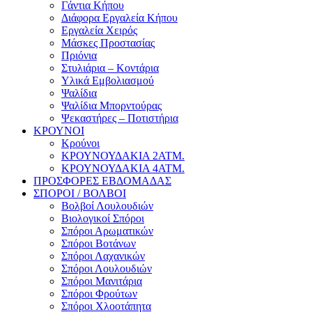
Γάντια Κήπου
Διάφορα Εργαλεία Κήπου
Εργαλεία Χειρός
Μάσκες Προστασίας
Πριόνια
Στυλιάρια – Κοντάρια
Υλικά Εμβολιασμού
Ψαλίδια
Ψαλίδια Μπορντούρας
Ψεκαστήρες – Ποτιστήρια
ΚΡΟΥΝΟΙ
Κρούνοι
ΚΡΟΥΝΟΥΔΑΚΙΑ 2ΑΤΜ.
ΚΡΟΥΝΟΥΔΑΚΙΑ 4ΑΤΜ.
ΠΡΟΣΦΟΡΕΣ ΕΒΔΟΜΑΔΑΣ
ΣΠΟΡΟΙ / ΒΟΛΒΟΙ
Βολβοί Λουλουδιών
Βιολογικοί Σπόροι
Σπόροι Αρωματικών
Σπόροι Βοτάνων
Σπόροι Λαχανικών
Σπόροι Λουλουδιών
Σπόροι Μανιτάρια
Σπόροι Φρούτων
Σπόροι Χλοοτάπητα