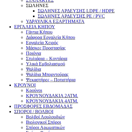
ΣΤΑΛΑΚΤΕΣ
ΣΩΛΗΝΕΣ
ΣΩΛΗΝΕΣ ΑΡΔΕΥΣΗΣ LDPE / HDPE
ΣΩΛΗΝΕΣ ΑΡΔΕΥΣΗΣ PE / PVC
ΥΔΡΑΥΛΙΚΑ ΕΞΑΡΤΗΜΑΤΑ
ΕΡΓΑΛΕΙΑ ΚΗΠΟΥ
Γάντια Κήπου
Διάφορα Εργαλεία Κήπου
Εργαλεία Χειρός
Μάσκες Προστασίας
Πριόνια
Στυλιάρια – Κοντάρια
Υλικά Εμβολιασμού
Ψαλίδια
Ψαλίδια Μπορντούρας
Ψεκαστήρες – Ποτιστήρια
ΚΡΟΥΝΟΙ
Κρούνοι
ΚΡΟΥΝΟΥΔΑΚΙΑ 2ΑΤΜ.
ΚΡΟΥΝΟΥΔΑΚΙΑ 4ΑΤΜ.
ΠΡΟΣΦΟΡΕΣ ΕΒΔΟΜΑΔΑΣ
ΣΠΟΡΟΙ / ΒΟΛΒΟΙ
Βολβοί Λουλουδιών
Βιολογικοί Σπόροι
Σπόροι Αρωματικών