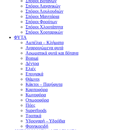
Σπόροι Βοτάνων
Σπόροι Λαχανικών
Σπόροι Λουλουδιών
Σπόροι Μανιτάρια
Σπόροι Φρούτων
Σπόροι Χλοοτάπητα
Σπόροι Χορταρικών
ΦΥΤΑ
Αμπέλια – Κλήματα
Αναρριχώμενα φυτά
Αρωματικά φυτά και βότανα
Bonsai
Δέντρα
Ελιές
Εποχιακά
Θάμνοι
Κάκτοι – Παχύφυτα
Καρποφόρα
Κωνοφόρα
Οπωροφόρα
Πόες
Superfoods
Τροπικά
Υδροχαρή – Υδρόβια
Φοινικοειδή