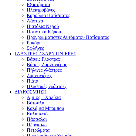
Εξαρτήματα
Ηλεκτροβάνες
Καρούλια Ποτίσματος
Λάστιχα
Πιστόλια Νερού
Ποτιστικά Κήπου
Προγραμματιστές Αυτόματου Ποτίσματος
Ρακόρι
Σωλήνες
ΓΛΑΣΤΡΕΣ / ΖΑΡΝΤΙΝΙΕΡΕΣ
Βάσεις Γλάστρας
Βάσεις Ζαρντινιέρας
Πήλινες γλάστρες
Ζαρντινιέρες
Πιάτα
Πλαστικές γλάστρες
ΔΙΑΚΟΣΜΗΣΗ
Άμμος – Χαλίκια
Βότσαλα
Καλάμια Μπαμπού
Καλαμωτές
Πάσσαλοι
Πέργκολες
Πετρώματα
Προστασία και Σκίαση